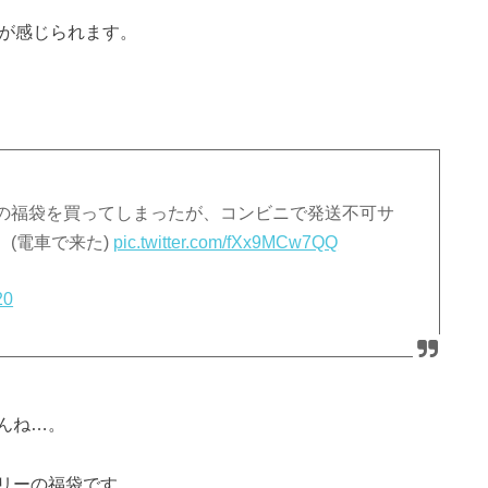
さが感じられます。
の福袋を買ってしまったが、コンビニで発送不可サ
(電車で来た)
pic.twitter.com/fXx9MCw7QQ
20
んね…。
リーの福袋です。