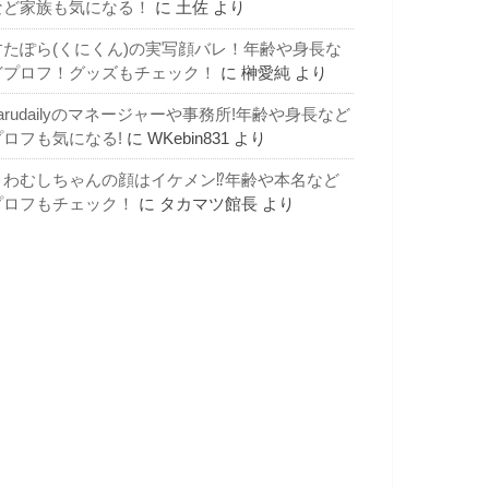
など家族も気になる！
に
土佐
より
すたぽら(くにくん)の実写顔バレ！年齢や身長な
どプロフ！グッズもチェック！
に
榊愛純
より
arudailyのマネージャーや事務所!年齢や身長など
プロフも気になる!
に
WKebin831
より
よわむしちゃんの顔はイケメン⁉年齢や本名など
プロフもチェック！
に
タカマツ館長
より