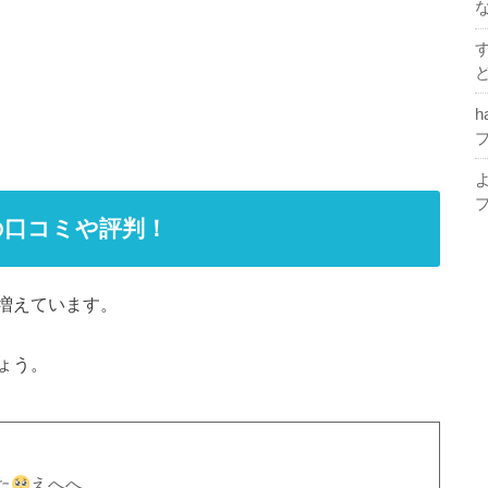
h
の口コミや評判！
増えています。
ょう。
た
えへへ