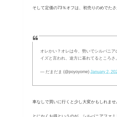
そして定価の73％オフは、初売りのめでた
オレかい？オレは今、勢いでシルバニア
イズと言われ、途方に暮れてるところさ。
— だまだま (@poyoyome)
January 2, 20
車なしで買いに行くと少し大変かもしれませ
とにかくお得というのが、シルバニアファミ