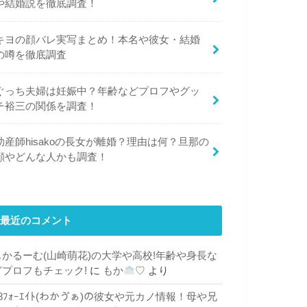
や結婚説を徹底調査！
キヨの顔バレ実写まとめ！本名や彼女・結婚
の噂を徹底調査
ぐっち夫婦は妊娠中？年齢などプロフやグッ
チ裕三の関係を調査！
助産師hisakoの長女が離婚？理由は何？旦那の
顔やどんな人かも調査！
最近のコメント
もかるーむ(山崎萌花)の大学や高校!年齢や身長な
どプロフもチェック!
に
もか
♡
より
48ﾌｫｰｴｲﾄ(わかゔぁ)の彼女や元カノ情報！母や兄