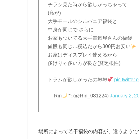
チラシ見た時から欲しがっちゃって
(私が)
大手モールのシルバニア福袋と
中身が同じで さらに
お家もついてる大手電気屋さんの福袋
値段も同じ…税込だから300円お安い
お家はディスプレイ使えるから
多けりゃ多い方が良き(貧乏根性)
トラムが欲しかったのﾎｸﾎｸ
pic.twitte
— Rin
.*·̩͙ (@Rin_081224)
January 2, 2
場所によって若干福袋の内容が、違うようで