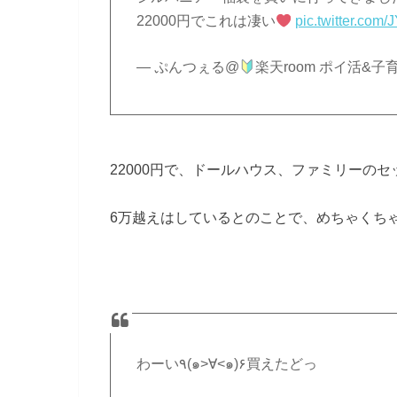
22000円でこれは凄い
pic.twitter.co
— ぷんつぇる@
楽天room ポイ活&子育て 
22000円で、ドールハウス、ファミリーの
6万越えはしているとのことで、めちゃくち
わーい٩(๑>∀<๑)۶買えたどっ