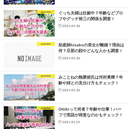
youtuber
ぐっち夫婦は妊娠中？年齢などプロ
フやグッチ裕三の関係を調査！
2024.05.06
youtuber
助産師hisakoの長女が離婚？理由は
何？旦那の顔やどんな人かも調査！
2024.05.06
youtuber
みことねの熱愛彼氏は河村勇輝？年
齢や姉との見分け方もチェック！
2024.05.06
youtuber
Ottikiって何者？年齢や仕事！ハー
フで英語が得意なのかもチェック！
2024.04.29