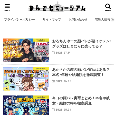
menu
search
プライバシーポリシー
サイトマップ
お問い合わせ
管理人情報
youtuber
おろちんゆーの顔バレが超イケメン!
グッズはしまむらに売ってる？
2026.07.14
youtuber
あかさかの箱の顔バレ実写はある？
本名･年齢や結婚説を徹底調査！
2026.06.02
youtuber
キヨの顔バレ実写まとめ！本名や彼
女・結婚の噂を徹底調査
2026.05.31