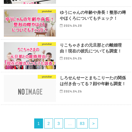
youtuber
ゆうにゃんの年齢や身長！整形の噂
やほくろについてもチェック！
2024.04.28
youtuber
りこちゃさまの元旦那との離婚理
由！現在の彼氏についても調査！
2024.04.26
youtuber
しろせんせーとまちこりーたの関係
は付き合ってる？顔や年齢も調査！
2024.04.26
1
2
3
…
83
>