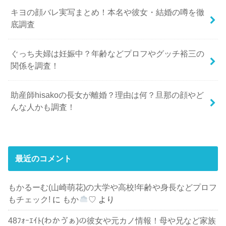
キヨの顔バレ実写まとめ！本名や彼女・結婚の噂を徹
底調査
ぐっち夫婦は妊娠中？年齢などプロフやグッチ裕三の
関係を調査！
助産師hisakoの長女が離婚？理由は何？旦那の顔やど
んな人かも調査！
最近のコメント
もかるーむ(山崎萌花)の大学や高校!年齢や身長などプロフ
もチェック!
に
もか
♡
より
48ﾌｫｰｴｲﾄ(わかゔぁ)の彼女や元カノ情報！母や兄など家族