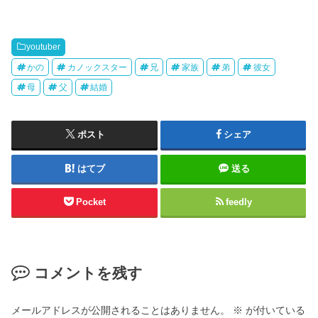
youtuber
かの
カノックスター
兄
家族
弟
彼女
母
父
結婚
ポスト
シェア
はてブ
送る
Pocket
feedly
コメントを残す
メールアドレスが公開されることはありません。
※
が付いている