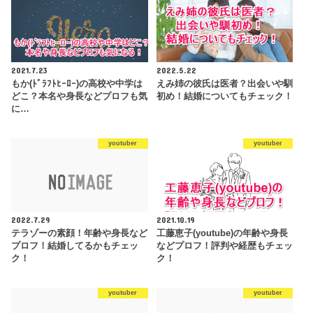
2021.7.23
2022.5.22
もか(ﾄﾞﾗﾌﾄﾋｰﾛｰ)の高校や中学は
えみ姉の彼氏は医者？出会いや馴
どこ？本名や身長などプロフも気
初め！結婚についてもチェック！
に…
youtuber
youtuber
2022.7.29
2021.10.19
テラゾーの素顔！年齢や身長など
工藤恵子(youtube)の年齢や身長
プロフ！結婚してるかもチェッ
などプロフ！評判や経歴もチェッ
ク！
ク！
youtuber
youtuber