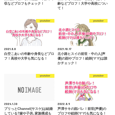
収などプロフもチェック！
齢などプロフ！大学や高校につい
て！
youtuber
youtuber
2021.8.8
2021.10.17
白空こあいの年齢や身長などプロ
北小路ヒスイの前世・中の人(声
フ！高校や大学も気になる！
優)の顔やプロフ！絵師(ママ)は誰
かチェック！
youtuber
youtuber
2024.1.30
2022.8.9
プリっとChannel(サスケ)は結婚
芦澤サキの顔バレ！前世(声優)の
している?嫁や子供､家族構成も
プロフや絵師(ママ)も気になる！