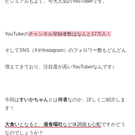
ビジュアルもよく、今大人気のYouTuberです。
YouTubeの
チャンネル登録者数はなんと17万人！
そしてSNS（XやInstagram）のフォロワー数もどんどん
増えてきており、注目度が高いYouTuberなんです♪
今回は
すいかちゃん
とは
何者
なのか、詳しくご紹介しま
す！
大食い
となると、
過食嘔吐
など体調面も心配
ですがどう
なのでしょうか？