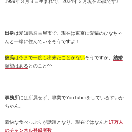
1999年３月３日生まれで、2024年３月現在25歳です♪
出身
は愛知県名古屋市で、現在は東京に愛猫のひなちゃ
んと一緒に住んでいるそうですよ！
彼氏
は今まで一度も出来たことがない
そうですが、
結婚
願望はある
とのこと^^
事務所
には所属せず、専業でYouTuberをしているすいか
ちゃん。
豪快な食べっぷりが話題となり、現在ではなんと
17万人
のチャンネル登録者数