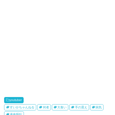
youtuber
すいかちゃんねる
何者
大食い
手の震え
病気
過食嘔吐