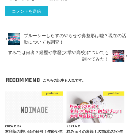
ブルーシーしらすのやらせや鼻整形は嘘？現在の活
動についても調査！
すみでは何者？経歴や学歴(大学や高校)についても
調べてみた！
RECOMMEND
こちらの記事も人気です。
youtuber
youtuber
2024.2.24
2021.6.2
友利新の若い頃の経歴！年齢や年
柊みゅうの素顔！名前(本名)や年