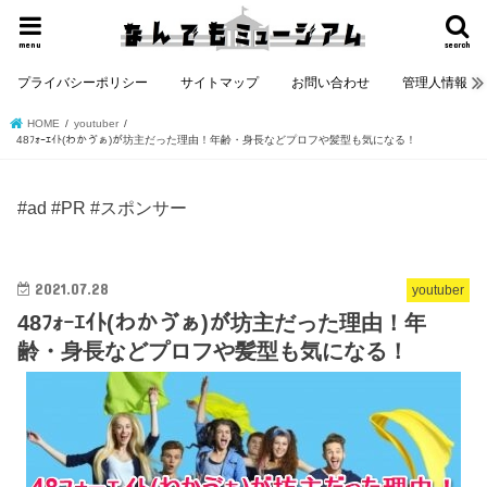
menu
search
プライバシーポリシー
サイトマップ
お問い合わせ
管理人情報
HOME
youtuber
48ﾌｫｰｴｲﾄ(わかゔぁ)が坊主だった理由！年齢・身長などプロフや髪型も気になる！
#ad #PR #スポンサー
2021.07.28
youtuber
48ﾌｫｰｴｲﾄ(わかゔぁ)が坊主だった理由！年
齢・身長などプロフや髪型も気になる！