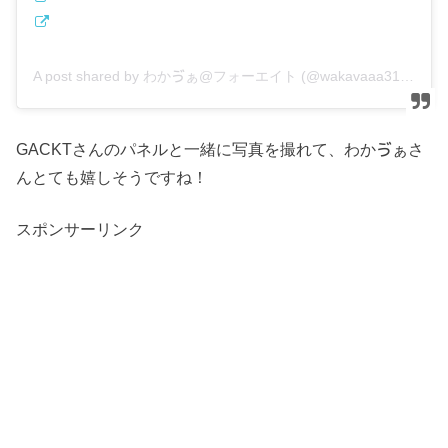
A post shared by わかゔぁ@フォーエイト (@wakavaaa3150)
GACKTさんのパネルと一緒に写真を撮れて、わかゔぁさ
んとても嬉しそうですね！
スポンサーリンク