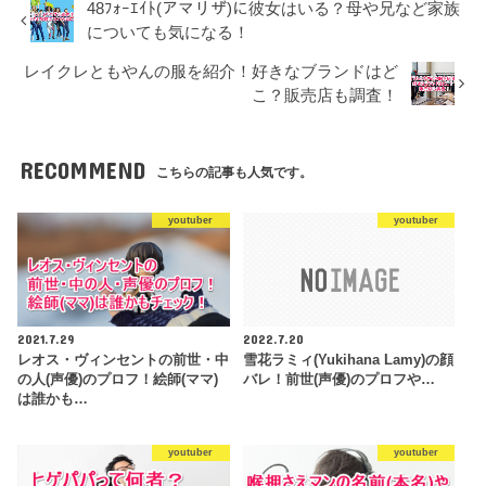
48ﾌｫｰｴｲﾄ(アマリザ)に彼女はいる？母や兄など家族
についても気になる！
レイクレともやんの服を紹介！好きなブランドはど
こ？販売店も調査！
RECOMMEND
こちらの記事も人気です。
youtuber
youtuber
2021.7.29
2022.7.20
レオス・ヴィンセントの前世・中
雪花ラミィ(Yukihana Lamy)の顔
の人(声優)のプロフ！絵師(ママ)
バレ！前世(声優)のプロフや…
は誰かも…
youtuber
youtuber