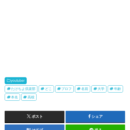
youtuber
たけちよ倶楽部
どこ
プロフ
名前
大学
年齢
本名
高校
ポスト
シェア