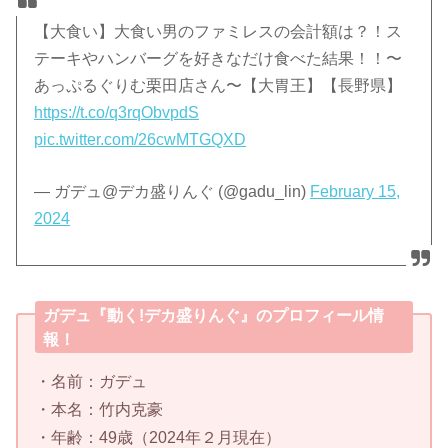
【大食い】大食い男のファミレスの会計額は？！ス
テーキやハンバーグを好きなだけ食べた結果！！〜
あっぷるぐりむ栗田店さん〜【大胃王】【長野県】
https://t.co/q3rqObvpdS
pic.twitter.com/26cwMTGQXD
— ガデュ@デカ盛りんぐ (@gadu_lin)
February 15,
2024
ガデュ『動く!デカ盛りんぐ』のプロフィール情
報！
・名前：ガデュ
・本名：竹内克豪
・年齢：49歳（2024年２月現在）