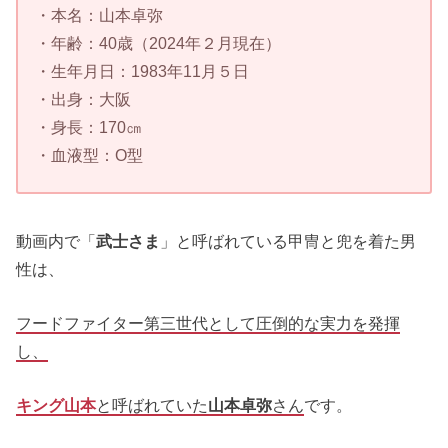
・本名：山本卓弥
・年齢：40歳（2024年２月現在）
・生年月日：1983年11月５日
・出身：大阪
・身長：170㎝
・血液型：O型
動画内で「
武士さま
」と呼ばれている甲冑と兜を着た男
性は、
フードファイター第三世代として圧倒的な実力を発揮
し、
キング山本
と呼ばれていた
山本卓弥
さん
です。