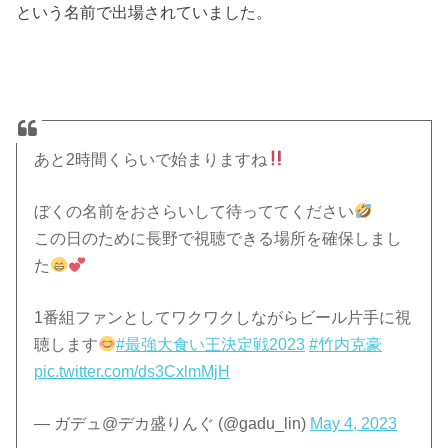
という名前で出場されていました。
あと2時間くらいで始まりますね
ぼくの名前をおさらいして待っててください
この日のために長野で視聴できる場所を確保しまし
た
1番組ファンとしてワクワクしながらビール片手に視
聴します
#最強大食い王決定戦2023
#竹内克豪
pic.twitter.com/ds3CxlmMjH
— ガデュ@デカ盛りんぐ (@gadu_lin)
May 4, 2023