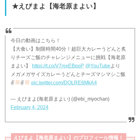
★えびまよ【海老原まよい】
今日の動画はこちら！
【大食い】制限時間40分！超巨大カレーうどんと炙
りチーズご飯のチャレンジメニューに挑戦【海老原
まよい】
https://t.co/V7njxEBpoP
@YouTube
より
メガメガサイズカレーうどんとチーズマシマシご飯
✌
✌
pic.twitter.com/DQLRE6MkA4
— えびまよ(海老原まよい) (@ebi_myochan)
February 4, 2024
えびまよ【海老原まよい】のプロフィール情報！