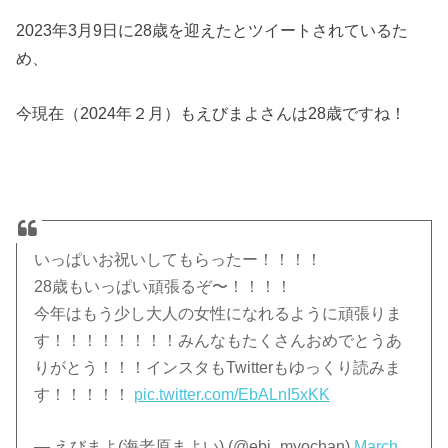
2023年3月9日に28歳を迎えたとツイートされているた
め、
今現在（2024年２月）もえびまよさんは28歳ですね！
いっぱいお祝いしてもらったー！！！！
28歳もいっぱい頑張るぞ〜！！！！
今年はもう少し大人の女性になれるように頑張りま
す！！！！！！！！みんなもたくさんおめでとうあ
りがとう！！！インスタもTwitterもゆっくり読みま
す！！！！！
pic.twitter.com/EbALnI5xKK
— えびまよ(海老原まよい) (@ebi_myochan)
March