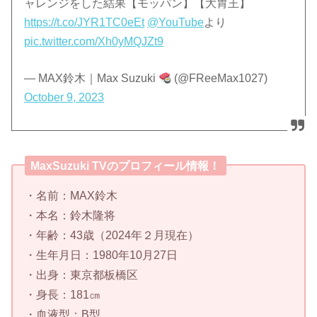
ャレンジをした結果【モッパン】【大胃王】
https://t.co/JYR1TC0eEt
@YouTube
より
pic.twitter.com/Xh0yMQJZt9
— MAX鈴木｜Max Suzuki
(@FReeMax1027)
October 9, 2023
MaxSuzuki TVのプロフィール情報！
・名前：MAX鈴木
・本名：鈴木隆将
・年齢：43歳（2024年２月現在）
・生年月日：1980年10月27日
・出身：東京都板橋区
・身長：181㎝
・血液型：B型