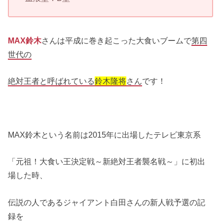
MAX鈴木
さんは平成に巻き起こった大食いブームで
第四
世代の
絶対王者と呼ばれている
鈴木隆将
さん
です！
MAX鈴木という名前は2015年に出場したテレビ東京系
「元祖！大食い王決定戦～新絶対王者襲名戦～」に初出
場した時、
伝説の人であるジャイアント白田さんの新人戦予選の記
録を