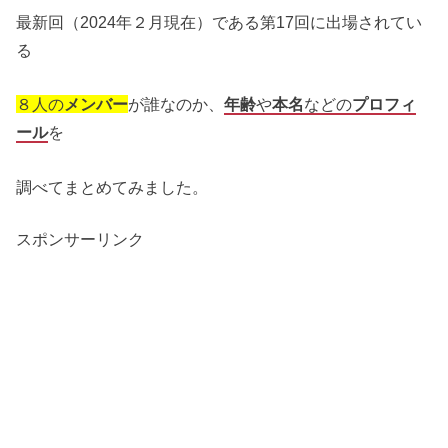
最新回（2024年２月現在）である第17回に出場されてい
る
８人の
メンバー
が誰なのか、
年齢
や
本名
などの
プロフィ
ール
を
調べてまとめてみました。
スポンサーリンク