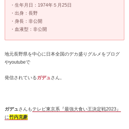
・生年月日：1974年５月25日
・出身：長野
・身長：非公開
・血液型：非公開
地元長野県を中心に日本全国のデカ盛りグルメをブログ
やyoutubeで
発信されている
ガデュ
さん。
ガデュ
さんも
テレビ東京系『最強大食い王決定戦2023』
に
竹内克豪