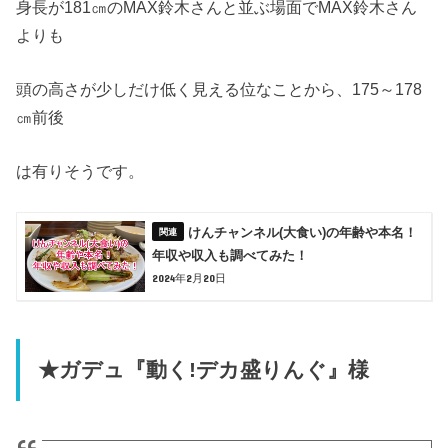
身長が181㎝のMAX鈴木さんと並ぶ場面でMAX鈴木さん
よりも
頭の高さが少しだけ低く見える位なことから、175～178
㎝前後
は有りそうです。
けんチャンネル(大食い)の年齢や本名！
年収や収入も調べてみた！
2024年2月20日
★ガデュ『動く!デカ盛りんぐ』様