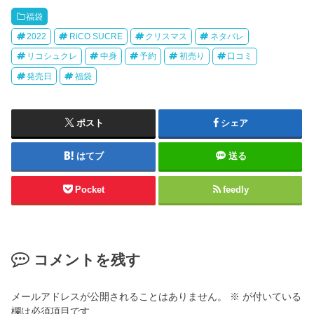
福袋
2022
RiCO SUCRE
クリスマス
ネタバレ
リコシュクレ
中身
予約
初売り
口コミ
発売日
福袋
ポスト
シェア
はてブ
送る
Pocket
feedly
コメントを残す
メールアドレスが公開されることはありません。
※
が付いている
欄は必須項目です