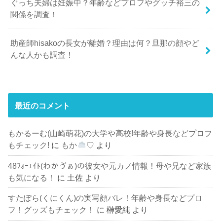
ぐっち夫婦は妊娠中？年齢などプロフやグッチ裕三の
関係を調査！
助産師hisakoの長女が離婚？理由は何？旦那の顔やど
んな人かも調査！
最近のコメント
もかるーむ(山崎萌花)の大学や高校!年齢や身長などプロフ
もチェック!
に
もか
♡
より
48ﾌｫｰｴｲﾄ(わかゔぁ)の彼女や元カノ情報！母や兄など家族
も気になる！
に
土佐
より
すたぽら(くにくん)の実写顔バレ！年齢や身長などプロ
フ！グッズもチェック！
に
榊愛純
より