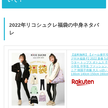
2022年リコシュクレ福袋の中身ネタバ
レ
【送料無料】【メール便不
グ付き福袋 F2 2022 新春 
ウター トップス ボトムス 
小学生 中学生 ファッション
ニア 韓国子供服 大人っぽい
130cm 140cm 150cm 160c