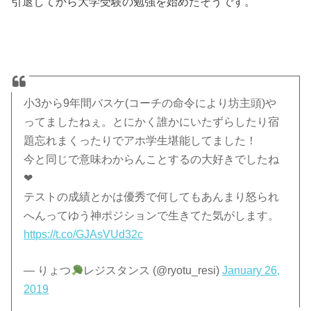
引退してから大学受験の勉強を始めたそうです。
小3から9年間バスケ(コーチの命令により坊主頭)や
ってましたねぇ。とにかく誰かにいたずらしたり宿
題忘れまくったりでアホ学生堪能してました！
今と同じで意味わからんことするの大好きでしたね
❤︎
テストの成績とかは優秀で何してもあんまり怒られ
へんってゆう神ポジションで生きてた気がします。
https://t.co/GJAsVUd32c
— りょつ
レジスタンス (@ryotu_resi)
January 26,
2019