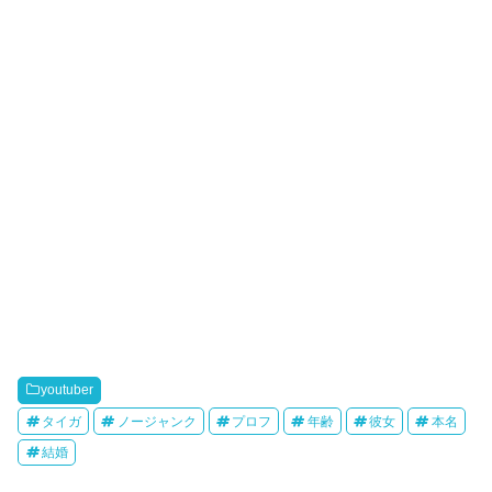
youtuber
タイガ
ノージャンク
プロフ
年齢
彼女
本名
結婚