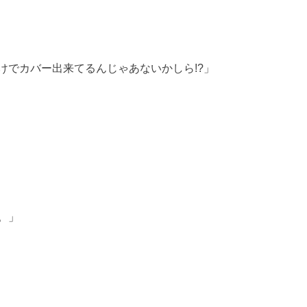
けでカバー出来てるんじゃあないかしら!?」
。」