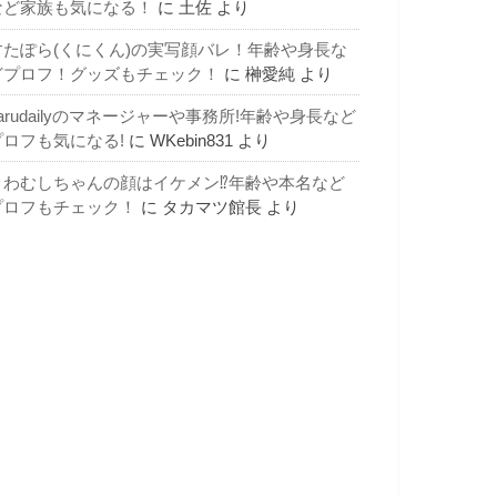
など家族も気になる！
に
土佐
より
すたぽら(くにくん)の実写顔バレ！年齢や身長な
どプロフ！グッズもチェック！
に
榊愛純
より
arudailyのマネージャーや事務所!年齢や身長など
プロフも気になる!
に
WKebin831
より
よわむしちゃんの顔はイケメン⁉年齢や本名など
プロフもチェック！
に
タカマツ館長
より