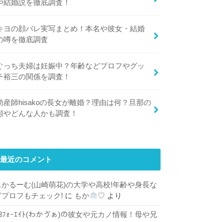
や結婚説を徹底調査！
キヨの顔バレ実写まとめ！本名や彼女・結婚
の噂を徹底調査
ぐっち夫婦は妊娠中？年齢などプロフやグッ
チ裕三の関係を調査！
助産師hisakoの長女が離婚？理由は何？旦那の
顔やどんな人かも調査！
最近のコメント
もかるーむ(山崎萌花)の大学や高校!年齢や身長な
どプロフもチェック!
に
もか
♡
より
48ﾌｫｰｴｲﾄ(わかゔぁ)の彼女や元カノ情報！母や兄