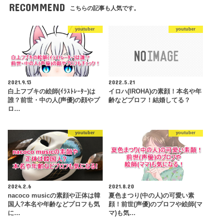
RECOMMEND
こちらの記事も人気です。
youtuber
youtuber
2021.9.13
2022.5.21
白上フブキの絵師(ｲﾗｽﾄﾚｰﾀｰ)は
イロハ(IROHA)の素顔！本名や年
誰？前世・中の人(声優)の顔やプ
齢などプロフ！結婚してる？
ロ…
youtuber
youtuber
2024.2.6
2021.8.20
nacoco musicの素顔や正体は韓
夏色まつり(中の人)の可愛い素
国人?本名や年齢などプロフも気
顔！前世(声優)のプロフや絵師(マ
に…
マ)も気…