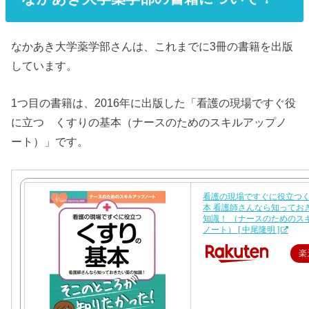
なかあき大学薬学部さんは、これまでに3冊の書籍を出版
しています。
1つ目の書籍は、2016年に出版した「看護の現場ですぐ役
に立つ くすりの基本（ナースのためのスキルアップノ
ート）」です。
看護の現場ですぐに役立つ
本 看護師さんなら知ってお
知識！ （ナースのためのス
ノート） [ 中尾隆明 ]
楽