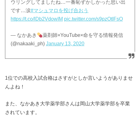
ウリングしてましたね…一番恥ずかしかった思い出
です…涙
#マシュマロを投げ合おう
https://t.co/lDb2VdowIM
pic.twitter.com/s9pzOtIFsO
— なかあき
薬剤師×YouTube×命を守る情報発信
(@nakaaki_ph)
January 13, 2020
1位での高校入試合格はさすがとしか言いようがありませ
んよね！
また、なかあき大学薬学部さんは岡山大学薬学部を卒業
されています。