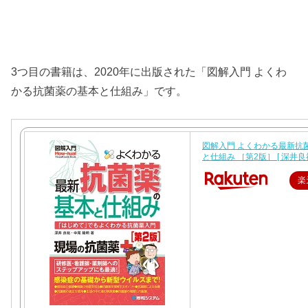
3つ目の書籍は、2020年に出版された「図解入門 よくわ
かる抗菌薬の基本と仕組み」です。
図解入門 よくわかる最新抗
と仕組み ［第2版］ [ 深井良祐
楽