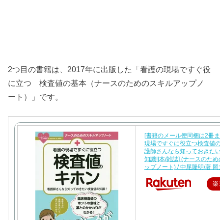
2つ目の書籍は、2017年に出版した「看護の現場ですぐ役
に立つ 検査値の基本（ナースのためのスキルアップノ
ート）」です。
[書籍のメール便同梱は2冊ま
現場ですぐに役立つ検査値の
護師さんなら知っておきた
知識![本/雑誌] (ナースのた
ップノート) / 中尾隆明/著 岡
楽