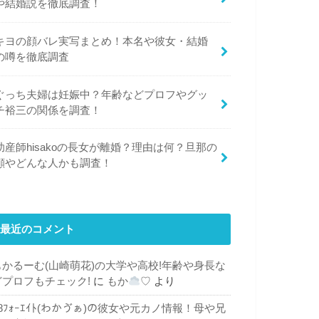
や結婚説を徹底調査！
キヨの顔バレ実写まとめ！本名や彼女・結婚
の噂を徹底調査
ぐっち夫婦は妊娠中？年齢などプロフやグッ
チ裕三の関係を調査！
助産師hisakoの長女が離婚？理由は何？旦那の
顔やどんな人かも調査！
最近のコメント
もかるーむ(山崎萌花)の大学や高校!年齢や身長な
どプロフもチェック!
に
もか
♡
より
48ﾌｫｰｴｲﾄ(わかゔぁ)の彼女や元カノ情報！母や兄