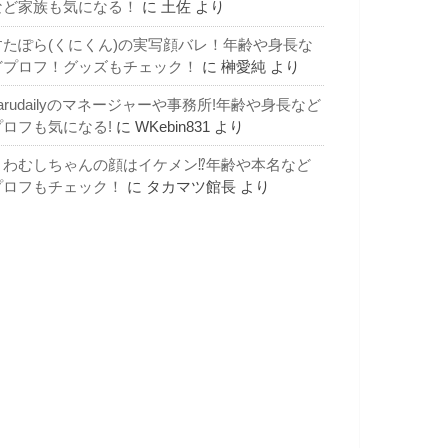
など家族も気になる！
に
土佐
より
すたぽら(くにくん)の実写顔バレ！年齢や身長な
どプロフ！グッズもチェック！
に
榊愛純
より
arudailyのマネージャーや事務所!年齢や身長など
プロフも気になる!
に
WKebin831
より
よわむしちゃんの顔はイケメン⁉年齢や本名など
プロフもチェック！
に
タカマツ館長
より