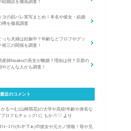
や結婚説を徹底調査！
キヨの顔バレ実写まとめ！本名や彼女・結婚
の噂を徹底調査
ぐっち夫婦は妊娠中？年齢などプロフやグッ
チ裕三の関係を調査！
助産師hisakoの長女が離婚？理由は何？旦那の
顔やどんな人かも調査！
最近のコメント
もかるーむ(山崎萌花)の大学や高校!年齢や身長な
どプロフもチェック!
に
もか
♡
より
48ﾌｫｰｴｲﾄ(わかゔぁ)の彼女や元カノ情報！母や兄