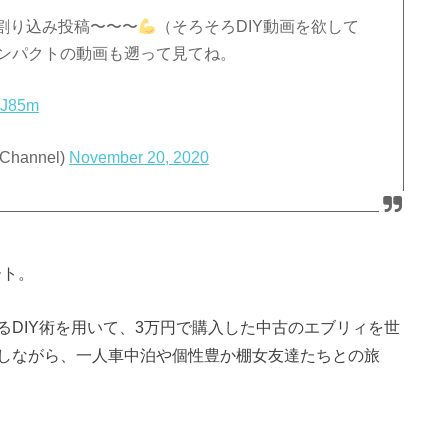
割り込み投稿〜〜〜
（そろそろDIY動画を欲して
ンパクトの動画も遡って見てね。
08J85m
hannel)
November 20, 2020
ート。
DIY術を用いて、3万円で購入した中古のエブリィを世
しながら、一人車中泊や個性豊か棚女友達たちとの旅