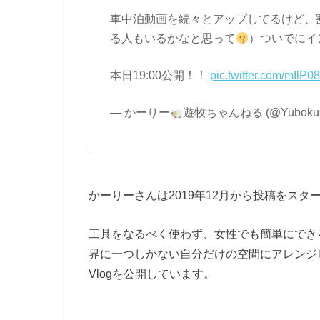
車中泊動画を続々とアップしてるけど、
る人もいるかなと思って
）ついでにイ
本日19:00公開！！
pic.twitter.com/mIlP
— かーりー
遊牧ちゃんねる (@YubokuC
かーりーさんは2019年12月から投稿をスタ
工具をなるべく使わず、女性でも簡単にできる
界に一つしかない自分だけの空間にアレンジ
Vlogを公開しています。