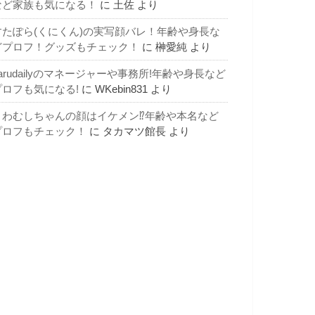
など家族も気になる！
に
土佐
より
すたぽら(くにくん)の実写顔バレ！年齢や身長な
どプロフ！グッズもチェック！
に
榊愛純
より
arudailyのマネージャーや事務所!年齢や身長など
プロフも気になる!
に
WKebin831
より
よわむしちゃんの顔はイケメン⁉年齢や本名など
プロフもチェック！
に
タカマツ館長
より