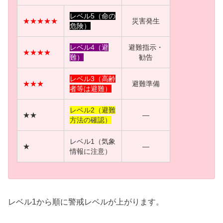
レベル5（命の
★★★★★
災害発生
危険）
レベル4（避
避難指示・
★
★
★
★
難）
勧告
レベル3（高齢
★
★
★
避難準備
者等は避難）
レベル2（避難
★★
—
方法の確認）
レベル1（気象
★
—
情報に注意）
レベル1から順に警戒レベルが上がります。