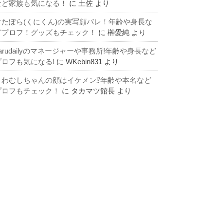
など家族も気になる！
に
土佐
より
すたぽら(くにくん)の実写顔バレ！年齢や身長な
どプロフ！グッズもチェック！
に
榊愛純
より
arudailyのマネージャーや事務所!年齢や身長など
プロフも気になる!
に
WKebin831
より
よわむしちゃんの顔はイケメン⁉年齢や本名など
プロフもチェック！
に
タカマツ館長
より