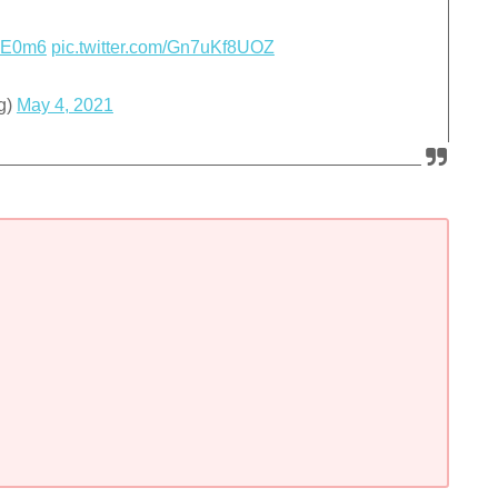
IwE0m6
pic.twitter.com/Gn7uKf8UOZ
g)
May 4, 2021