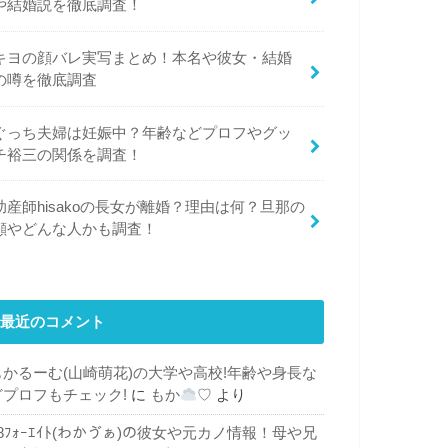
や結婚説を徹底調査！
キヨの顔バレ実写まとめ！本名や彼女・結婚
の噂を徹底調査
ぐっち夫婦は妊娠中？年齢などプロフやグッ
チ裕三の関係を調査！
助産師hisakoの長女が離婚？理由は何？旦那の
顔やどんな人かも調査！
最近のコメント
もかるーむ(山崎萌花)の大学や高校!年齢や身長な
どプロフもチェック!
に
もか
♡
より
48ﾌｫｰｴｲﾄ(わかゔぁ)の彼女や元カノ情報！母や兄