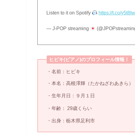
Listen to it on Spotify
https://t.co/y5t8
— J-POP streaming
(@JPOPstreamin
ヒビキ(ピアノ)のプロフィール情報！
・名前：ヒビキ
・本名：高根澤輝（たかねざわあきら）
・生年月日：９月１日
・年齢： 29歳くらい
・出身：栃木県足利市