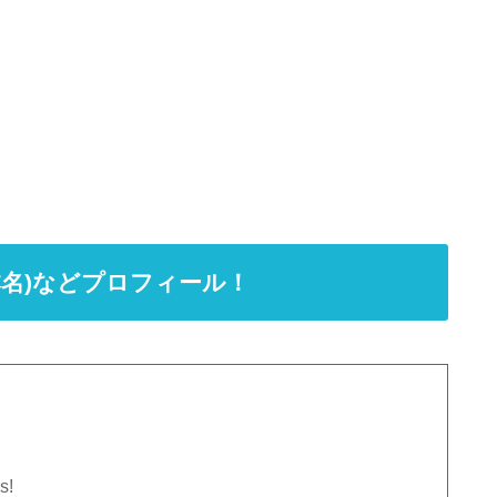
本名)などプロフィール！
s!