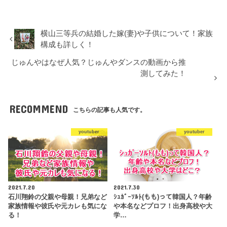
横山三等兵の結婚した嫁(妻)や子供について！家族
構成も詳しく！
じゅんやはなぜ人気？じゅんやダンスの動画から推
測してみた！
RECOMMEND
こちらの記事も人気です。
youtuber
youtuber
2021.7.20
2021.7.30
石川翔鈴の父親や母親！兄弟など
ｼｭｶﾞｰｿﾙﾄ(もも)って韓国人？年齢
家族情報や彼氏や元カレも気にな
や本名などプロフ！出身高校や大
る！
学…