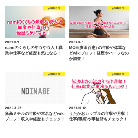
youtuber
youtuber
2021.4.9
2021.4.7
namiのくらしの年収や収入！職
MOE(廣田百恵) の年齢や体重な
業や仕事など経歴も気になる！
どwikiプロフ！経歴やハーフなの
か調査！
youtuber
youtuber
2024.3.23
2021.10.12
魚高ミチルの年齢や本名などwiki
うたかおカップルの年収や月収！
プロフ！収入や経歴もチェック！
仕事(職業)や事務所もチェック！