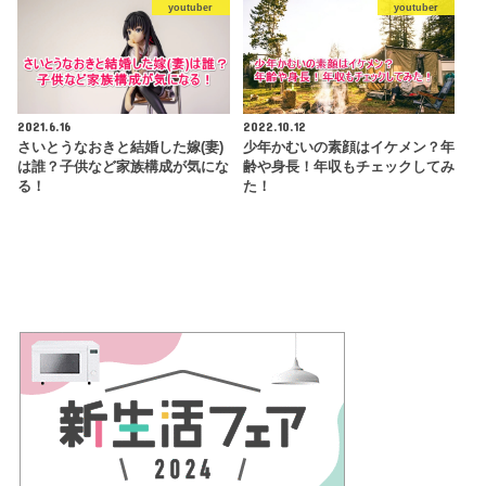
youtuber
youtuber
2021.6.16
2022.10.12
さいとうなおきと結婚した嫁(妻)
少年かむいの素顔はイケメン？年
は誰？子供など家族構成が気にな
齢や身長！年収もチェックしてみ
る！
た！