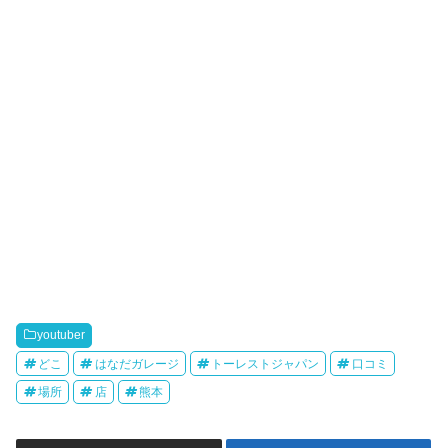
youtuber
どこ
はなだガレージ
トーレストジャパン
口コミ
場所
店
熊本