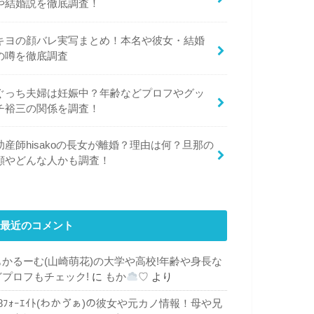
や結婚説を徹底調査！
キヨの顔バレ実写まとめ！本名や彼女・結婚
の噂を徹底調査
ぐっち夫婦は妊娠中？年齢などプロフやグッ
チ裕三の関係を調査！
助産師hisakoの長女が離婚？理由は何？旦那の
顔やどんな人かも調査！
最近のコメント
もかるーむ(山崎萌花)の大学や高校!年齢や身長な
どプロフもチェック!
に
もか
♡
より
48ﾌｫｰｴｲﾄ(わかゔぁ)の彼女や元カノ情報！母や兄