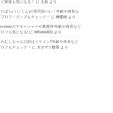
など家族も気になる！
に
土佐
より
すたぽら(くにくん)の実写顔バレ！年齢や身長な
どプロフ！グッズもチェック！
に
榊愛純
より
arudailyのマネージャーや事務所!年齢や身長など
プロフも気になる!
に
WKebin831
より
よわむしちゃんの顔はイケメン⁉年齢や本名など
プロフもチェック！
に
タカマツ館長
より