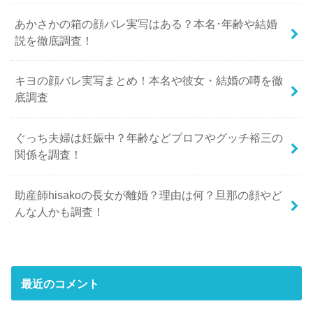
あかさかの箱の顔バレ実写はある？本名･年齢や結婚
説を徹底調査！
キヨの顔バレ実写まとめ！本名や彼女・結婚の噂を徹
底調査
ぐっち夫婦は妊娠中？年齢などプロフやグッチ裕三の
関係を調査！
助産師hisakoの長女が離婚？理由は何？旦那の顔やど
んな人かも調査！
最近のコメント