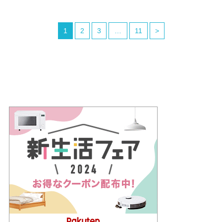
1
2
3
…
11
>