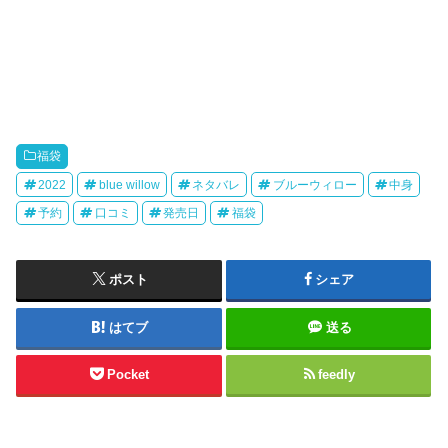
福袋
2022
blue willow
ネタバレ
ブルーウィロー
中身
予約
口コミ
発売日
福袋
ポスト
シェア
はてブ
送る
Pocket
feedly