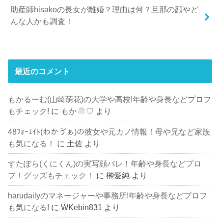
助産師hisakoの長女が離婚？理由は何？旦那の顔やど
んな人かも調査！
最近のコメント
もかるーむ(山崎萌花)の大学や高校!年齢や身長などプロフ
もチェック!
に
もか
♡
より
48ﾌｫｰｴｲﾄ(わかゔぁ)の彼女や元カノ情報！母や兄など家族
も気になる！
に
土佐
より
すたぽら(くにくん)の実写顔バレ！年齢や身長などプロ
フ！グッズもチェック！
に
榊愛純
より
harudailyのマネージャーや事務所!年齢や身長などプロフ
も気になる!
に
WKebin831
より