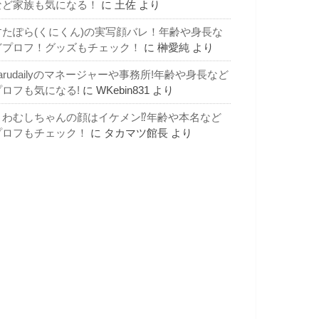
など家族も気になる！
に
土佐
より
すたぽら(くにくん)の実写顔バレ！年齢や身長な
どプロフ！グッズもチェック！
に
榊愛純
より
arudailyのマネージャーや事務所!年齢や身長など
プロフも気になる!
に
WKebin831
より
よわむしちゃんの顔はイケメン⁉年齢や本名など
プロフもチェック！
に
タカマツ館長
より