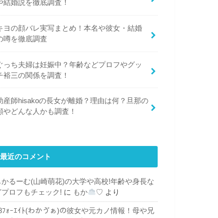
や結婚説を徹底調査！
キヨの顔バレ実写まとめ！本名や彼女・結婚
の噂を徹底調査
ぐっち夫婦は妊娠中？年齢などプロフやグッ
チ裕三の関係を調査！
助産師hisakoの長女が離婚？理由は何？旦那の
顔やどんな人かも調査！
最近のコメント
もかるーむ(山崎萌花)の大学や高校!年齢や身長な
どプロフもチェック!
に
もか
♡
より
48ﾌｫｰｴｲﾄ(わかゔぁ)の彼女や元カノ情報！母や兄