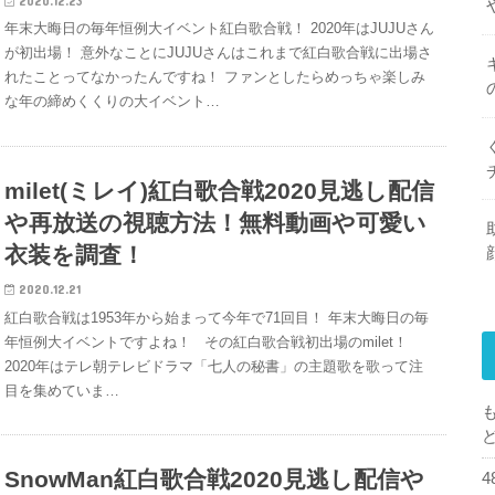
2020.12.23
年末大晦日の毎年恒例大イベント紅白歌合戦！ 2020年はJUJUさん
が初出場！ 意外なことにJUJUさんはこれまで紅白歌合戦に出場さ
れたことってなかったんですね！ ファンとしたらめっちゃ楽しみ
な年の締めくくりの大イベント…
milet(ミレイ)紅白歌合戦2020見逃し配信
や再放送の視聴方法！無料動画や可愛い
衣装を調査！
2020.12.21
紅白歌合戦は1953年から始まって今年で71回目！ 年末大晦日の毎
年恒例大イベントですよね！ その紅白歌合戦初出場のmilet！
2020年はテレ朝テレビドラマ「七人の秘書」の主題歌を歌って注
目を集めていま…
SnowMan紅白歌合戦2020見逃し配信や