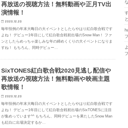
再放送の視聴方法！無料動画や正月TV出
演情報！
2020.12.20
毎年恒例の年末大晦日の大イベントとしたらやはり紅白歌合戦です
h
よね！ デビュー1年目にして紅白歌合戦初出場のSnow Man！ ファ
ンとしたらめっちゃ楽しみな年の締めくくりの大イベントになりま
すね！ もちろん、同時デビュー…
SixTONES紅白歌合戦2020見逃し配信や
再放送の視聴方法！無料動画や映画主題
歌情報！
2020.12.20
毎年恒例の年末大晦日の大イベントとしたらやはり紅白歌合戦です
よね！ デビュー1年目にして紅白歌合戦初出場のSixTONESに注目
が集めっています^^ もちろん、同時デビューを果たしたSnow Man
も紅白に出場決定するか…