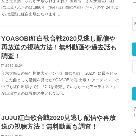
んと玉置浩二さんが出場されますね！ 玉置浩二さんが過去に紅白
に出場されたのは1996年（第47回紅白歌合戦）だったので 24年ぶ
りの話題に紅白出場になります…
YOASOBI紅白歌合戦2020見逃し配信や
再放送の視聴方法！無料動画や過去話も
調査！
2020.12.24
年末大晦日の毎年恒例大イベント紅白歌合戦！ 2020年に最もヒッ
トした曲として活躍を見せたYOASOBIが初出場！ アーティストの
中でも紅白出場までに『CDを発売していなかったアーティスト』
が出場するのは異例の事として話…
JUJU紅白歌合戦2020見逃し配信や再放
送の視聴方法！無料動画も調査！