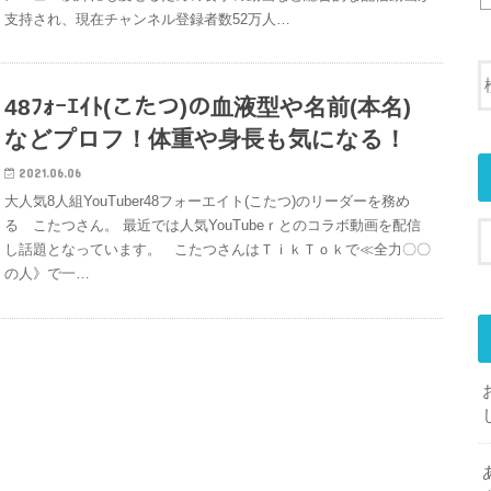
支持され、現在チャンネル登録者数52万人…
48ﾌｫｰｴｲﾄ(こたつ)の血液型や名前(本名)
などプロフ！体重や身長も気になる！
2021.06.06
大人気8人組YouTuber48フォーエイト(こたつ)のリーダーを務め
る こたつさん。 最近では人気YouTubeｒとのコラボ動画を配信
し話題となっています。 こたつさんはＴｉｋＴｏｋで≪全力〇〇
の人》で一…