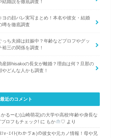
や結婚説を徹底調査！
キヨの顔バレ実写まとめ！本名や彼女・結婚
の噂を徹底調査
ぐっち夫婦は妊娠中？年齢などプロフやグッ
チ裕三の関係を調査！
助産師hisakoの長女が離婚？理由は何？旦那の
顔やどんな人かも調査！
最近のコメント
もかるーむ(山崎萌花)の大学や高校!年齢や身長な
どプロフもチェック!
に
もか
♡
より
48ﾌｫｰｴｲﾄ(わかゔぁ)の彼女や元カノ情報！母や兄