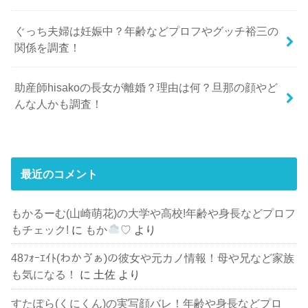
ぐっち夫婦は妊娠中？年齢などプロフやグッチ裕三の
関係を調査！
助産師hisakoの長女が離婚？理由は何？旦那の顔やど
んな人かも調査！
最近のコメント
もかるーむ(山崎萌花)の大学や高校!年齢や身長などプロフ
もチェック!
に
もか
♡
より
48ﾌｫｰｴｲﾄ(わかゔぁ)の彼女や元カノ情報！母や兄など家族
も気になる！
に
土佐
より
すたぽら(くにくん)の実写顔バレ！年齢や身長などプロ