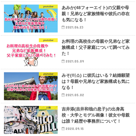
youtuber
あみか(48フォーエイト)の父親や母
親！兄弟など家族情報や彼氏の存在
も気になる！
2021.06.23
youtuber
お料理の高校生の母親や兄弟など家
族構成！父子家庭について調べてみ
た！
2021.05.09
youtuber
みそ(미소) に彼氏はいる？結婚願望
は？母親や兄弟など家族構成も気に
なる！
2021.05.02
人物
吉井添(吉井和哉の息子)の出身高
校・大学とモデル画像！彼女や母親
は誰？経歴や事務所について！
2020.09.15