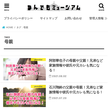
menu
search
プライバシーポリシー
サイトマップ
お問い合わせ
管理人情報
HOME
タグ : 母親
母親
youtuber
阿部華也子の母親や父親！兄弟など
家族情報や彼氏や元カレも気にな
る！
2021.08.02
youtuber
石川翔鈴の父親や母親！兄弟など家
族情報や彼氏や元カレも気になる！
2021.07.20