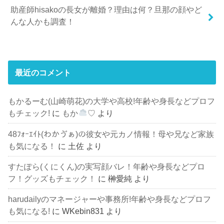
助産師hisakoの長女が離婚？理由は何？旦那の顔やど
んな人かも調査！
最近のコメント
もかるーむ(山崎萌花)の大学や高校!年齢や身長などプロフ
もチェック!
に
もか
♡
より
48ﾌｫｰｴｲﾄ(わかゔぁ)の彼女や元カノ情報！母や兄など家族
も気になる！
に
土佐
より
すたぽら(くにくん)の実写顔バレ！年齢や身長などプロ
フ！グッズもチェック！
に
榊愛純
より
harudailyのマネージャーや事務所!年齢や身長などプロフ
も気になる!
に
WKebin831
より