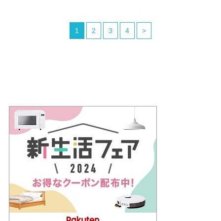
1
2
3
4
>