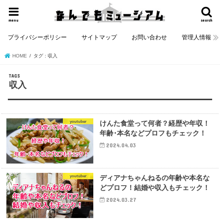
menu
search
プライバシーポリシー
サイトマップ
お問い合わせ
管理人情報
HOME
タグ : 収入
収入
youtuber
けんた食堂って何者？経歴や年収！
年齢･本名などプロフもチェック！
2024.04.03
youtuber
ディアナちゃんねるの年齢や本名な
どプロフ！結婚や収入もチェック！
2024.03.27