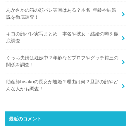
あかさかの箱の顔バレ実写はある？本名･年齢や結婚
説を徹底調査！
キヨの顔バレ実写まとめ！本名や彼女・結婚の噂を徹
底調査
ぐっち夫婦は妊娠中？年齢などプロフやグッチ裕三の
関係を調査！
助産師hisakoの長女が離婚？理由は何？旦那の顔やど
んな人かも調査！
最近のコメント