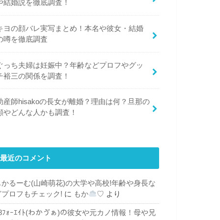
や結婚説を徹底調査！
キヨの顔バレ実写まとめ！本名や彼女・結婚
の噂を徹底調査
ぐっち夫婦は妊娠中？年齢などプロフやグッ
チ裕三の関係を調査！
助産師hisakoの長女が離婚？理由は何？旦那の
顔やどんな人かも調査！
最近のコメント
もかるーむ(山崎萌花)の大学や高校!年齢や身長な
どプロフもチェック!
に
もか
♡
より
48ﾌｫｰｴｲﾄ(わかゔぁ)の彼女や元カノ情報！母や兄