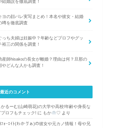
や結婚説を徹底調査！
キヨの顔バレ実写まとめ！本名や彼女・結婚
の噂を徹底調査
ぐっち夫婦は妊娠中？年齢などプロフやグッ
チ裕三の関係を調査！
助産師hisakoの長女が離婚？理由は何？旦那の
顔やどんな人かも調査！
最近のコメント
もかるーむ(山崎萌花)の大学や高校!年齢や身長な
どプロフもチェック!
に
もか
♡
より
48ﾌｫｰｴｲﾄ(わかゔぁ)の彼女や元カノ情報！母や兄