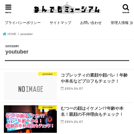
menu
search
プライバシーポリシー
サイトマップ
お問い合わせ
管理人情報
HOME
youtuber
youtuber
youtuber
コブレッティの素顔や顔バレ！年齢
や本名などプロフもチェック！
2024.04.07
youtuber
むつーの顔はイケメン!?年齢や本
名！親顔の不仲理由もチェック！
2024.04.07