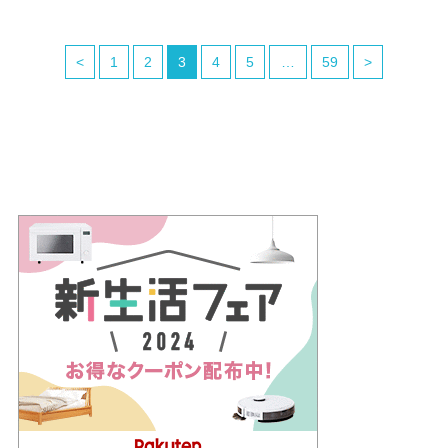
<
1
2
3
4
5
…
59
>