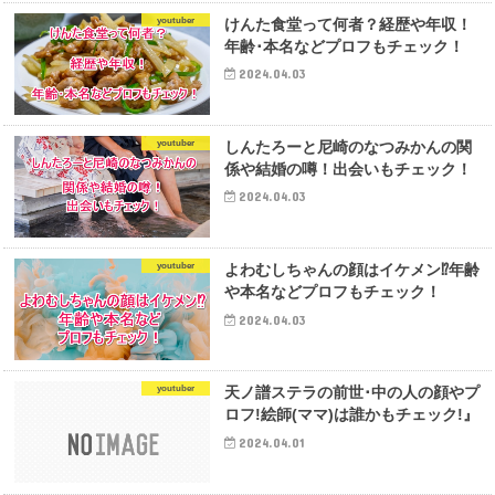
youtuber
けんた食堂って何者？経歴や年収！
年齢･本名などプロフもチェック！
2024.04.03
youtuber
しんたろーと尼崎のなつみかんの関
係や結婚の噂！出会いもチェック！
2024.04.03
youtuber
よわむしちゃんの顔はイケメン⁉年齢
や本名などプロフもチェック！
2024.04.03
youtuber
天ノ譜ステラの前世･中の人の顔やプ
ロフ!絵師(ママ)は誰かもチェック!』
2024.04.01