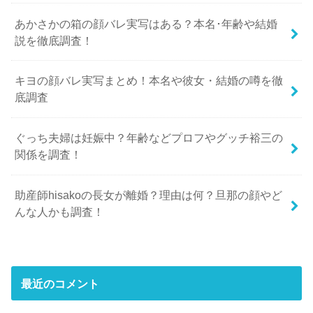
あかさかの箱の顔バレ実写はある？本名･年齢や結婚
説を徹底調査！
キヨの顔バレ実写まとめ！本名や彼女・結婚の噂を徹
底調査
ぐっち夫婦は妊娠中？年齢などプロフやグッチ裕三の
関係を調査！
助産師hisakoの長女が離婚？理由は何？旦那の顔やど
んな人かも調査！
最近のコメント