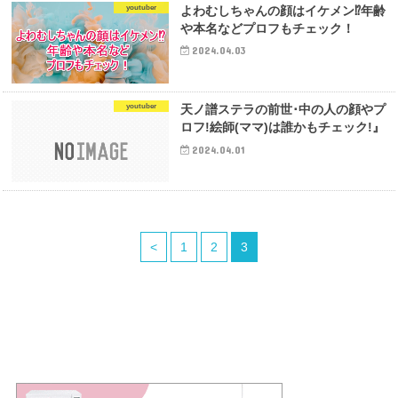
youtuber
よわむしちゃんの顔はイケメン⁉年齢
や本名などプロフもチェック！
2024.04.03
youtuber
天ノ譜ステラの前世･中の人の顔やプ
ロフ!絵師(ママ)は誰かもチェック!』
2024.04.01
<
1
2
3