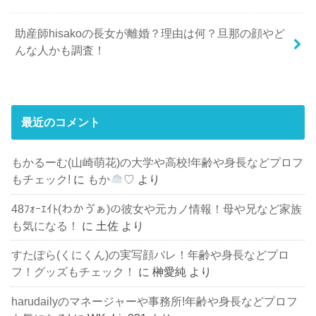
助産師hisakoの長女が離婚？理由は何？旦那の顔やど
んな人かも調査！
最近のコメント
もかるーむ(山崎萌花)の大学や高校!年齢や身長などプロフ
もチェック!
に
もか
♡
より
48ﾌｫｰｴｲﾄ(わかゔぁ)の彼女や元カノ情報！母や兄など家族
も気になる！
に
土佐
より
すたぽら(くにくん)の実写顔バレ！年齢や身長などプロ
フ！グッズもチェック！
に
榊愛純
より
harudailyのマネージャーや事務所!年齢や身長などプロフ